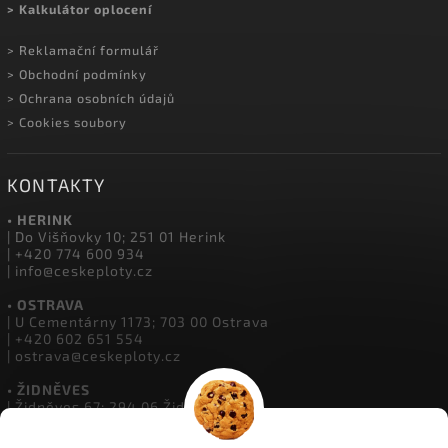
> Montáž oplocení
> Velkoobchod
> O Českých Plotech
> Kalkulátor oplocení
> Reklamační formulář
> Obchodní podmínky
> Ochrana osobních údajů
> Cookies soubory
KONTAKTY
• HERINK
| Do Višňovky 10; 251 01 Herink
| +420 774 600 934
| info@ceskeploty.cz
• OSTRAVA
| U Cementárny 1173; 703 00 Ostrava
| +420 602 651 554
| ostrava@ceskeploty.cz