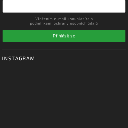
Vložte svůj e-mail a my vám budeme zasílat informace o nových
produktech na našem e-shopu.
Vložením e-mailu souhlasíte s
podmínkami ochrany osobních údajů
Přihlásit se
INSTAGRAM