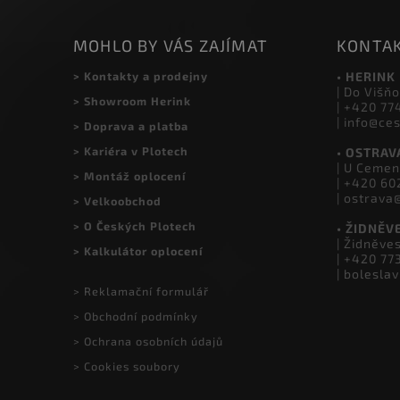
MOHLO BY VÁS ZAJÍMAT
KONTA
> Kontakty a prodejny
• HERINK
| Do Višňo
> Showroom Herink
| +420 77
| info@ce
> Doprava a platba
> Kariéra v Plotech
• OSTRAV
| U Cemen
> Montáž oplocení
| +420 60
| ostrava
> Velkoobchod
> O Českých Plotech
• ŽIDNĚV
| Židněve
> Kalkulátor oplocení
| +420 77
| bolesla
> Reklamační formulář
> Obchodní podmínky