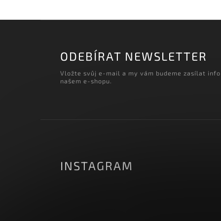
‹
Načítám realizace…
ODEBÍRAT NEWSLETTER
Vložte svůj e-mail a my vám budeme zasílat inf
našem e-shopu.
INSTAGRAM