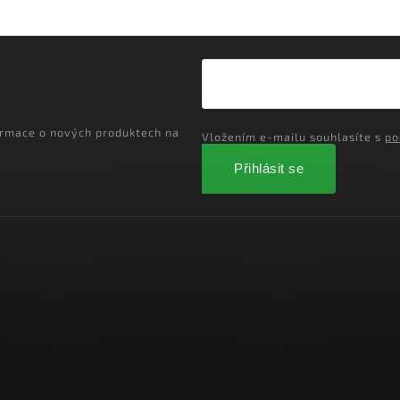
ormace o nových produktech na
Vložením e-mailu souhlasíte s
po
Přihlásit se