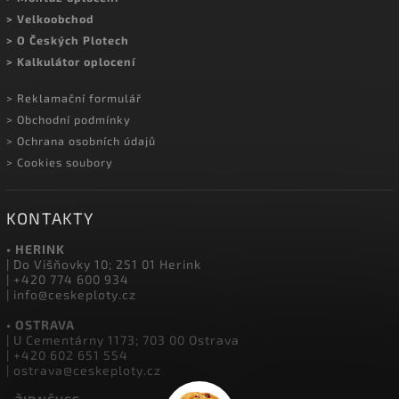
> Velkoobchod
> O Českých Plotech
> Kalkulátor oplocení
> Reklamační formulář
> Obchodní podmínky
> Ochrana osobních údajů
> Cookies soubory
KONTAKTY
• HERINK
| Do Višňovky 10; 251 01 Herink
| +420 774 600 934
| info@ceskeploty.cz
• OSTRAVA
| U Cementárny 1173; 703 00 Ostrava
| +420 602 651 554
| ostrava@ceskeploty.cz