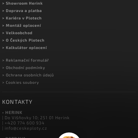
Sledovat na Instagramu
MOHLO BY VÁS ZAJÍMAT
> Kontakty a prodejny
> Showroom Herink
> Doprava a platba
> Kariéra v Plotech
> Montáž oplocení
> Velkoobchod
> O Českých Plotech
> Kalkulátor oplocení
> Reklamační formulář
> Obchodní podmínky
> Ochrana osobních údajů
> Cookies soubory
KONTAKTY