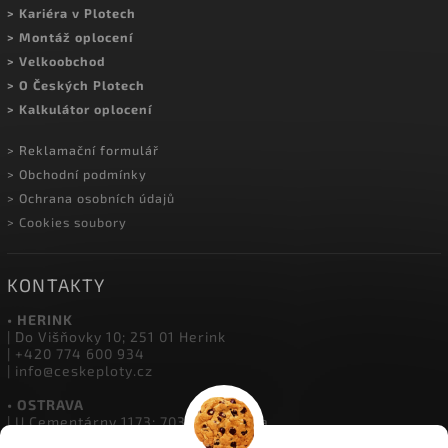
MOHLO BY VÁS ZAJÍMAT
> Kontakty a prodejny
> Showroom Herink
> Doprava a platba
> Kariéra v Plotech
> Montáž oplocení
> Velkoobchod
> O Českých Plotech
> Kalkulátor oplocení
> Reklamační formulář
> Obchodní podmínky
> Ochrana osobních údajů
> Cookies soubory
KONTAKTY
• HERINK