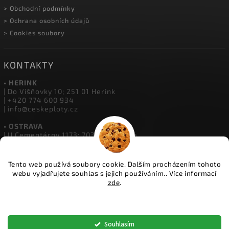
> Velkoobchod
> O Českých Plotech
> Kalkulátor oplocení
> Reklamační formulář
> Obchodní podmínky
> Ochrana osobních údajů
> Cookies soubory
KONTAKTY
• HERINK
| Do Višňovky 10; 251 01 Herink
| +420 774 600 934
Tento web používá soubory cookie. Dalším procházením tohoto
| info@ceskeploty.cz
webu vyjadřujete souhlas s jejich používáním.. Více informací
zde
.
• OSTRAVA
| U Cementárny 1173; 703 00 Ostrava
Nastavení
| +420 602 651 554
| ostrava@ceskeploty.cz
Souhlasím
• ŽIDNĚVES