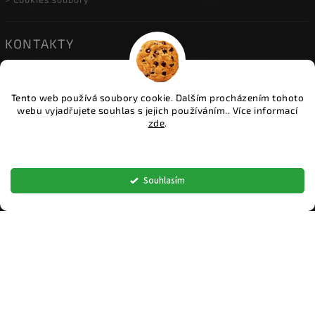
KONTAKTY
• HERINK
| Do Višňovky 10; 251 01 Herink
| +420 774 600 934
Tento web používá soubory cookie. Dalším procházením tohoto
| info@ceskeploty.cz
webu vyjadřujete souhlas s jejich používáním.. Více informací
zde
.
• OSTRAVA
| U Cementárny 1173; 703 00 Ostrava
Nastavení
| +420 602 651 554
| ostrava@ceskeploty.cz
Souhlasím
• ŽIDNĚVES
| Židněves 67; 294 06 Židněves
| +420 773 833 331
| boleslav@ceskeploty.cz
Copyright 2026
ČESKÉ PLOTY
. Všechna práva vyhrazena.
Upravit nastavení cookies
Vytvořil
Shoptet
| Design
Shoptak.cz.