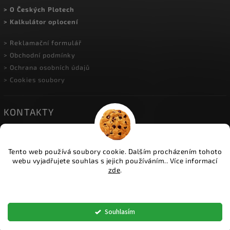
> O Českých Plotech
> Kalkulátor oplocení
> Reklamační formulář
> Obchodní podmínky
> Ochrana osobních údajů
> Cookies soubory
KONTAKTY
• HERINK
| Do Višňovky 10; 251 01 Herink
| +420 774 600 934
Tento web používá soubory cookie. Dalším procházením tohoto
| info@ceskeploty.cz
webu vyjadřujete souhlas s jejich používáním.. Více informací
zde
.
• OSTRAVA
| U Cementárny 1173; 703 00 Ostrava
Nastavení
| +420 602 651 554
| ostrava@ceskeploty.cz
Souhlasím
• ŽIDNĚVES
| Židněves 67; 294 06 Židněves