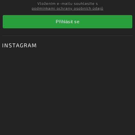
Vložte svůj e-mail a my vám budeme zasílat informace o nových
produktech na našem e-shopu.
Vložením e-mailu souhlasíte s
podmínkami ochrany osobních údajů
Přihlásit se
INSTAGRAM