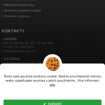
> Velkoobchod
> O Českých Plotech
> Kalkulátor oplocení
> Reklamační formulář
> Obchodní podmínky
> Ochrana osobních údajů
> Cookies soubory
KONTAKTY
• HERINK
| Do Višňovky 10; 251 01 Herink
| +420 774 600 934
Tento web používá soubory cookie. Dalším procházením tohoto
| info@ceskeploty.cz
webu vyjadřujete souhlas s jejich používáním.. Více informací
zde
.
• OSTRAVA
| U Cementárny 1173; 703 00 Ostrava
Nastavení
| +420 602 651 554
| ostrava@ceskeploty.cz
Souhlasím