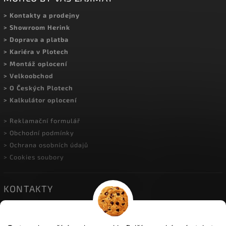
> Kontakty a prodejny
> Showroom Herink
> Doprava a platba
> Kariéra v Plotech
> Montáž oplocení
> Velkoobchod
> O Českých Plotech
> Kalkulátor oplocení
> Reklamační formulář
> Obchodní podmínky
> Ochrana osobních údajů
> Cookies soubory
KONTAKTY
• HERINK
| Do Višňovky 10; 251 01 Herink
| +420 774 600 934