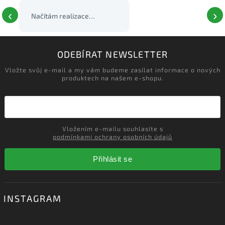
‹
›
Načítám realizace…
ODEBÍRAT NEWSLETTER
Vložte svůj e-mail a my vám budeme zasílat informace o nových
produktech na našem e-shopu.
Vložením e-mailu souhlasíte s
podmínkami ochrany osobních údajů
Přihlásit se
INSTAGRAM