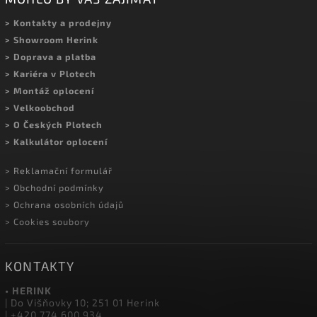
> Kontakty a prodejny
> Showroom Herink
> Doprava a platba
> Kariéra v Plotech
> Montáž oplocení
> Velkoobchod
> O Českých Plotech
> Kalkulátor oplocení
> Reklamační formulář
> Obchodní podmínky
> Ochrana osobních údajů
> Cookies soubory
KONTAKTY
• HERINK
| Do Višňovky 10; 251 01 Herink
| +420 774 600 934