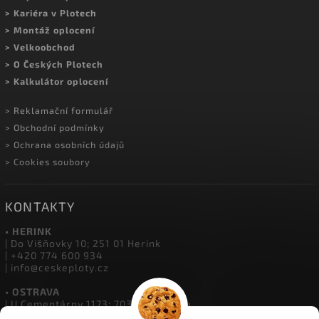
MOHLO BY VÁS ZAJÍMAT
> Kontakty a prodejny
> Showroom Herink
> Doprava a platba
> Kariéra v Plotech
> Montáž oplocení
> Velkoobchod
> O Českých Plotech
> Kalkulátor oplocení
> Reklamační formulář
> Obchodní podmínky
> Ochrana osobních údajů
> Cookies soubory
KONTAKTY
• HERINK