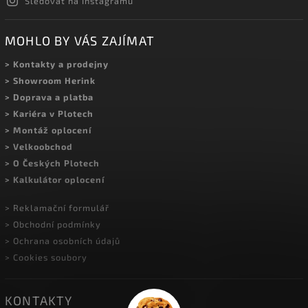
Sledovat na Instagramu
MOHLO BY VÁS ZAJÍMAT
> Kontakty a prodejny
> Showroom Herink
> Doprava a platba
> Kariéra v Plotech
> Montáž oplocení
> Velkoobchod
> O Českých Plotech
> Kalkulátor oplocení
> Reklamační formulář
> Obchodní podmínky
> Ochrana osobních údajů
> Cookies soubory
KONTAKTY