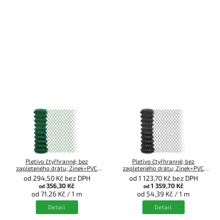
Pletivo čtyřhranné; bez
Pletivo čtyřhranné; bez
zapleteného drátu; Zinek+PVC
zapleteného drátu; Zinek+PVC
zelené; 5m
antracit; 25m
od 294,50 Kč bez DPH
od 1 123,70 Kč bez DPH
356,30 Kč
1 359,70 Kč
od
od
od 71,26 Kč / 1 m
od 54,39 Kč / 1 m
Detail
Detail