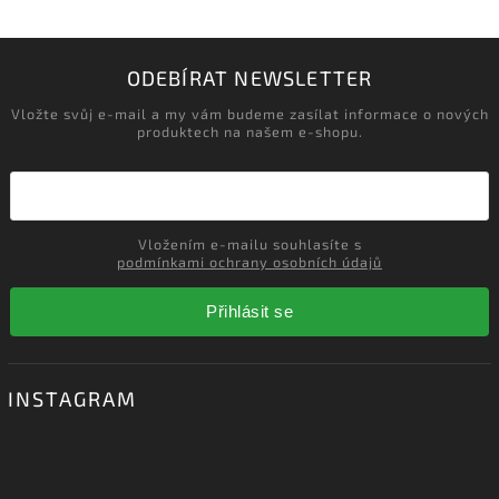
‹
›
Načítám realizace…
ODEBÍRAT NEWSLETTER
Vložte svůj e-mail a my vám budeme zasílat informace o nových
produktech na našem e-shopu.
Vložením e-mailu souhlasíte s
podmínkami ochrany osobních údajů
Přihlásit se
INSTAGRAM