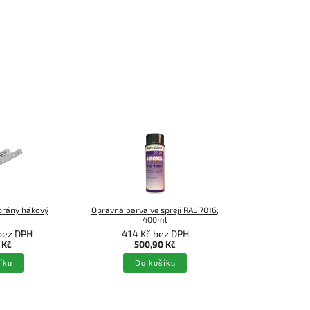
brány hákový
Opravná barva ve spreji RAL 7016;
400ml
bez DPH
414 Kč bez DPH
 Kč
500,90 Kč
íku
Do košíku