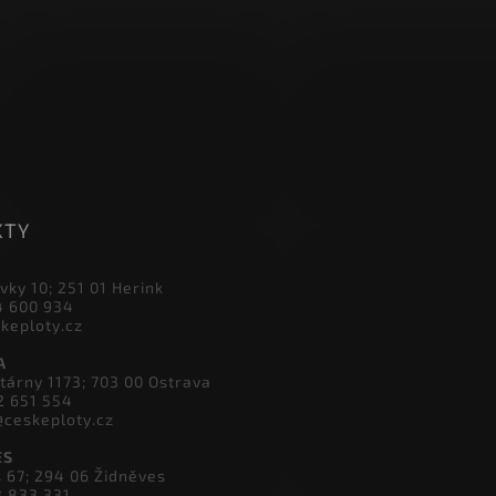
KTY
vky 10; 251 01 Herink
4 600 934
skeploty.cz
A
tárny 1173; 703 00 Ostrava
2 651 554
@ceskeploty.cz