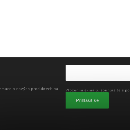
ormace o nových produktech na
Vložením e-mailu souhlasíte s
po
Přihlásit se