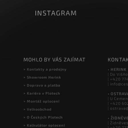
INSTAGRAM
MOHLO BY VÁS ZAJÍMAT
KONTA
> Kontakty a prodejny
• HERINK
| Do Višňo
> Showroom Herink
| +420 77
| info@ce
> Doprava a platba
> Kariéra v Plotech
• OSTRAV
| U Cemen
> Montáž oplocení
| +420 60
| ostrava
> Velkoobchod