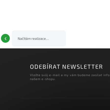
‹
ODEBÍRAT NEWSLETTER
Vložte svůj e-mail a my vám budeme zasílat inf
našem e-shopu.