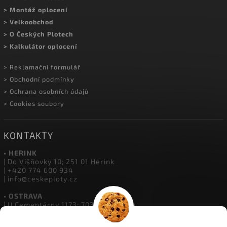
> Montáž oplocení
> Velkoobchod
> O Českých Plotech
> Kalkulátor oplocení
> Reklamační formulář
> Obchodní podmínky
> Ochrana osobních údajů
> Cookies soubory
KONTAKTY
• HERINK
| Do Višňovky 10; 251 01 Herink
| +420 774 600 934
| info@ceskeploty.cz
• OSTRAVA
| U Cementárny 1173; 703 00 Ostrava
| +420 602 651 554
| ostrava@ceskeploty.cz