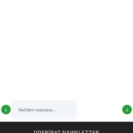
‹
›
Načítám realizace…
ODEBÍRAT NEWSLETTER