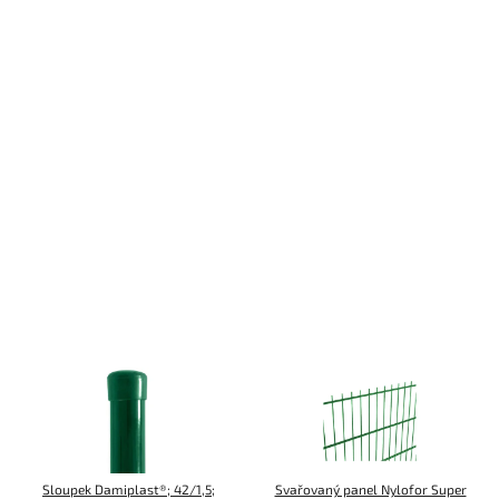
Sloupek Damiplast®; 42/1,5;
Svařovaný panel Nylofor Super