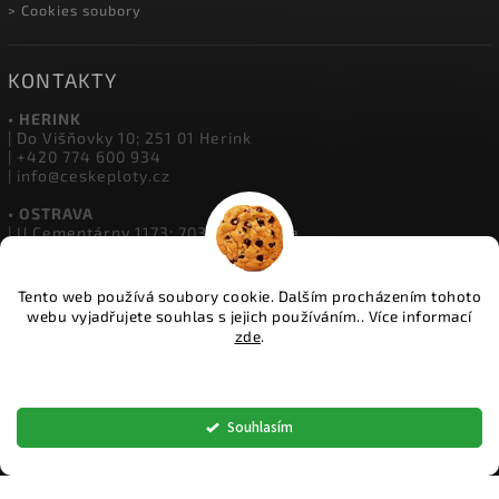
> Cookies soubory
KONTAKTY
• HERINK
| Do Višňovky 10; 251 01 Herink
| +420 774 600 934
| info@ceskeploty.cz
• OSTRAVA
| U Cementárny 1173; 703 00 Ostrava
| +420 602 651 554
| ostrava@ceskeploty.cz
Tento web používá soubory cookie. Dalším procházením tohoto
• ŽIDNĚVES
webu vyjadřujete souhlas s jejich používáním.. Více informací
| Židněves 67; 294 06 Židněves
zde
.
| +420 773 833 331
| boleslav@ceskeploty.cz
Nastavení
Copyright 2026
ČESKÉ PLOTY
. Všechna práva vyhrazena.
Souhlasím
Upravit nastavení cookies
Vytvořil
Shoptet
| Design
Shoptak.cz.