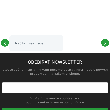
‹
›
Načítám realizace…
ODEBÍRAT NEWSLETTER
Vložte svůj e-mail a my vám budeme zasílat informace o nových
produktech na našem e-shopu.
Vložením e-mailu souhlasíte s
podmínkami ochrany osobních údajů