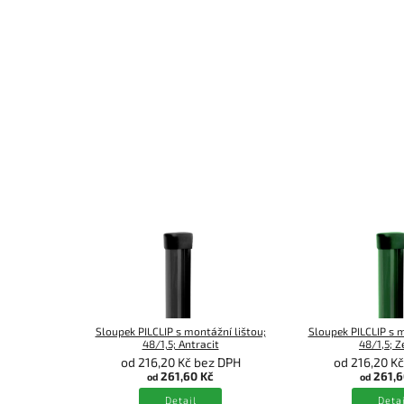
Sloupek PILCLIP s montážní lištou;
Sloupek PILCLIP s m
48/1,5; Antracit
48/1,5; Z
od 216,20 Kč bez DPH
od 216,20 K
261,60 Kč
261,6
od
od
Detail
Detai