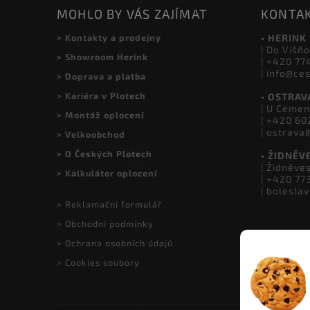
MOHLO BY VÁS ZAJÍMAT
KONTA
> Kontakty a prodejny
• HERINK
| Do Višňo
> Showroom Herink
| +420 77
| info@ce
> Doprava a platba
> Kariéra v Plotech
• OSTRAV
| U Cemen
> Montáž oplocení
| +420 60
| ostrava
> Velkoobchod
> O Českých Plotech
• ŽIDNĚV
| Židněve
> Kalkulátor oplocení
| +420 77
| bolesla
> Reklamační formulář
> Obchodní podmínky
> Ochrana osobních údajů
> Cookies soubory