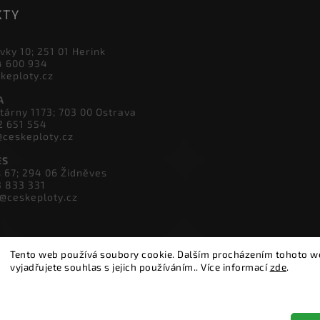
KTY
vky 10; 251 01 Herink
4 600 934
skeploty.cz
A
tárny 1173; 703 00 Ostrava
2 651 554
@ceskeploty.cz
ES
s 67; 294 06 Židněves
3 833 331
v@ceskeploty.cz
Tento web používá soubory cookie. Dalším procházením tohoto 
vyjadřujete souhlas s jejich používáním.. Více informací
zde
.
Nastavení