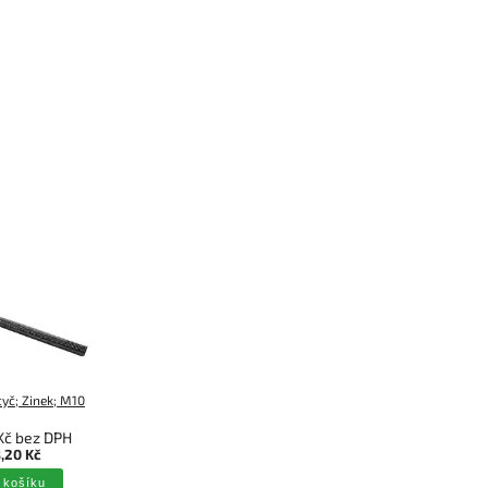
tyč; Zinek; M10
Kč bez DPH
,20 Kč
 košíku