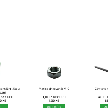
ontážní lištou;
Matice zinkovaná; M10
Závitová 
elený
č bez DPH
1,10 Kč bez DPH
48,10 
0 Kč
1,30 Kč
58
l
Do košíku
Do