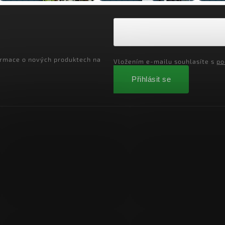
ormace o nových produktech na
Vložením e-mailu souhlasíte s
po
Přihlásit se