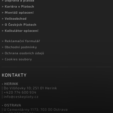
MOHLO BY VÁS ZAJÍMAT
> Kontakty a prodejny
> Showroom Herink
> Doprava a platba
> Kariéra v Plotech
> Montáž oplocení
> Velkoobchod
> O Českých Plotech
> Kalkulátor oplocení
> Reklamační formulář
> Obchodní podmínky
> Ochrana osobních údajů
> Cookies soubory
KONTAKTY
• HERINK
| Do Višňovky 10; 251 01 Herink