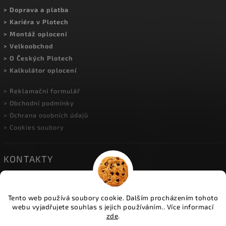
> Doprava a platba
> Kariéra v Plotech
> Montáž oplocení
> Velkoobchod
> O Českých Plotech
> Kalkulátor oplocení
> Reklamační formulář
> Obchodní podmínky
> Ochrana osobních údajů
> Cookies soubory
KONTAKTY
• HERINK
| Do Višňovky 10; 251 01 Herink
| +420 774 600 934
Tento web používá soubory cookie. Dalším procházením tohoto
| info@ceskeploty.cz
webu vyjadřujete souhlas s jejich používáním.. Více informací
zde
.
• OSTRAVA