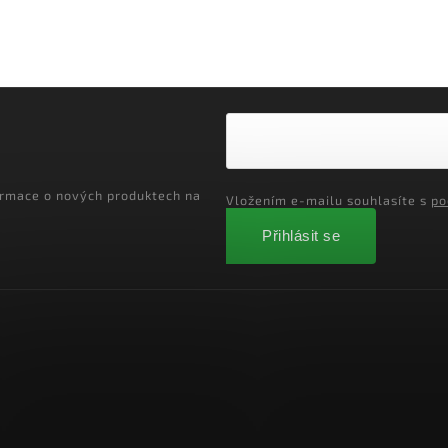
ormace o nových produktech na
Vložením e-mailu souhlasíte s
po
Přihlásit se