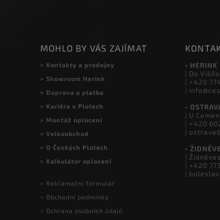
MOHLO BY VÁS ZAJÍMAT
KONTA
> Kontakty a prodejny
• HERINK
| Do Višňo
> Showroom Herink
| +420 77
| info@ce
> Doprava a platba
> Kariéra v Plotech
• OSTRAV
| U Cemen
> Montáž oplocení
| +420 60
| ostrava
> Velkoobchod
> O Českých Plotech
• ŽIDNĚV
| Židněve
> Kalkulátor oplocení
| +420 77
| bolesla
> Reklamační formulář
> Obchodní podmínky