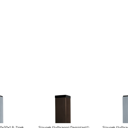
0x30x1,8; Zinek
Sloupek čtyřhranný Damiplast®;
Sloupek čtyřhra