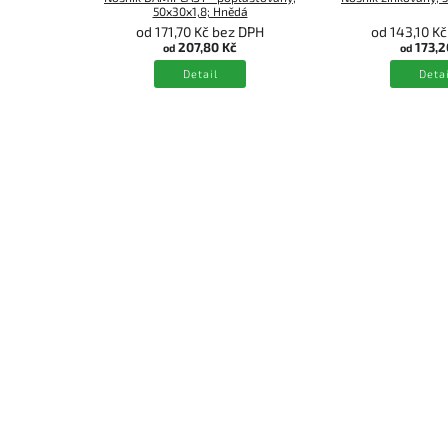
50x30x1,8; Hnědá
od 171,70 Kč bez DPH
od 143,10 K
207,80 Kč
173,2
od
od
Detail
Detai