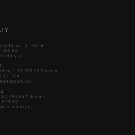
KTY
vky 10; 251 01 Herink
4 600 934
skeploty.cz
A
tárny 1173; 703 00 Ostrava
2 651 554
@ceskeploty.cz
ES
s 67; 294 06 Židněves
3 833 331
v@ceskeploty.cz