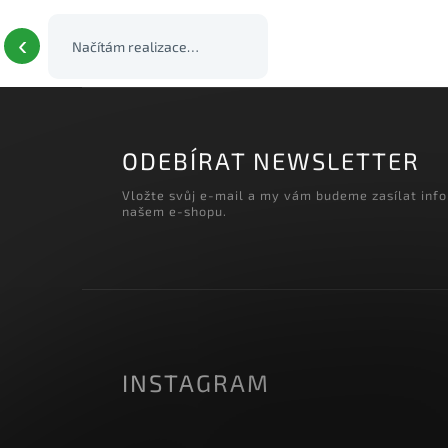
‹
ODEBÍRAT NEWSLETTER
Vložte svůj e-mail a my vám budeme zasílat inf
našem e-shopu.
INSTAGRAM