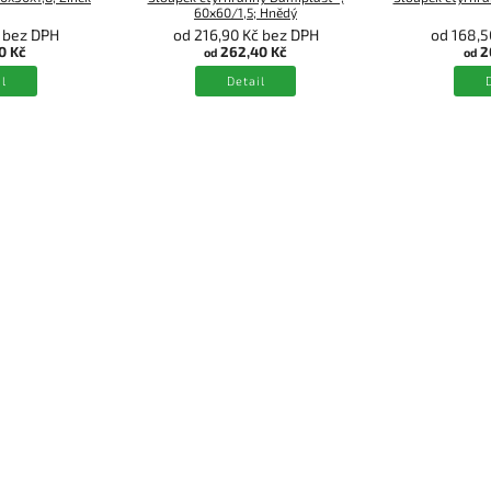
60x60/1,5; Hnědý
č bez DPH
od 216,90 Kč bez DPH
od 168,5
0 Kč
262,40 Kč
2
od
od
l
Detail