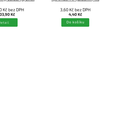
0 Kč bez DPH
3,60 Kč bez DPH
2
03,90 Kč
4,40 Kč
Detail
Do košíku