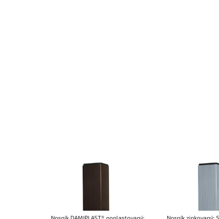
Nosník DAMIPLAST® poplastovaný;
Nosník zinkovaný; 5