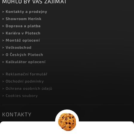
MOHLO BY VÁS ZAJÍMAT
> Kontakty a prodejny
> Showroom Herink
> Doprava a platba
> Kariéra v Plotech
> Montáž oplocení
> Velkoobchod
> O Českých Plotech
> Kalkulátor oplocení
> Reklamační formulář
> Obchodní podmínky
> Ochrana osobních údajů
> Cookies soubory
KONTAKTY
• HERINK
| Do Višňovky 10; 251 01 Herink