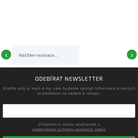
‹
›
Načítám realizace…
ODEBÍRAT NEWSLETTER
Vložte svůj e-mail a my vám budeme zasílat informace o nových
produktech na našem e-shopu.
Vložením e-mailu souhlasíte s
podmínkami ochrany osobních údajů