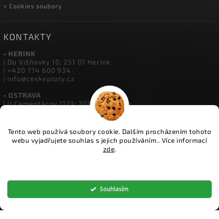
> Cookies soubory
KONTAKTY
• HERINK
| Do Višňovky 10; 251 01 Herink
| +420 774 600 934
| info@ceskeploty.cz
• OSTRAVA
| U Cementárny 1173; 703 00 Ostrava
| +420 602 651 554
| ostrava@ceskeploty.cz
Tento web používá soubory cookie. Dalším procházením tohoto
• ŽIDNĚVES
webu vyjadřujete souhlas s jejich používáním.. Více informací
| Židněves 67; 294 06 Židněves
zde
.
| +420 773 833 331
| boleslav@ceskeploty.cz
Nastavení
Copyright 2026
ČESKÉ PLOTY
. Všechna práva vyhrazena.
Souhlasím
Upravit nastavení cookies
Vytvořil
Shoptet
| Design
Shoptak.cz.