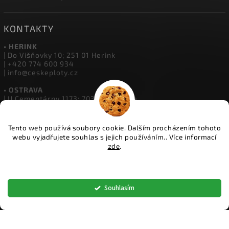
> Reklamační formulář
> Obchodní podmínky
> Ochrana osobních údajů
> Cookies soubory
KONTAKTY
• HERINK
| Do Višňovky 10; 251 01 Herink
| +420 774 600 934
Tento web používá soubory cookie. Dalším procházením tohoto
| info@ceskeploty.cz
webu vyjadřujete souhlas s jejich používáním.. Více informací
zde
.
• OSTRAVA
| U Cementárny 1173; 703 00 Ostrava
Nastavení
| +420 602 651 554
| ostrava@ceskeploty.cz
Souhlasím
• ŽIDNĚVES
| Židněves 67; 294 06 Židněves
| +420 773 833 331
| boleslav@ceskeploty.cz