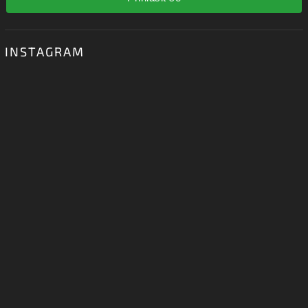
Vložením e-mailu souhlasíte s
podmínkami ochrany osobních údajů
Přihlásit se
INSTAGRAM