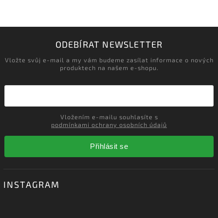
‹
›
Načítám realizace…
ODEBÍRAT NEWSLETTER
Vložte svůj e-mail a my vám budeme zasílat informace o nových
produktech na našem e-shopu.
Vložením e-mailu souhlasíte s
podmínkami ochrany osobních údajů
Přihlásit se