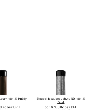
ast®; 48/1,5; Hnědý
Sloupek Ideal bez úchytu ND; 48/1,5;
Zinek
0 Kč bez DPH
od 147,80 Kč bez DPH