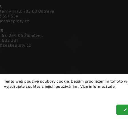
4 600 934
skeploty.cz
A
tárny 1173; 703 00 Ostrava
2 651 554
@ceskeploty.cz
ES
s 67; 294 06 Židněves
3 833 331
v@ceskeploty.cz
Tento web používá soubory cookie. Dalším procházením tohoto 
vyjadřujete souhlas s jejich používáním.. Více informací
zde
.
Nastavení
Copyright 2026
ČESKÉ PLOTY
. Všechna práva vyhrazena.
Upravit nastavení cookies