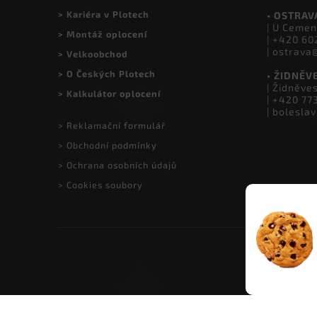
> Showroom Herink
| +420 77
| info@ce
> Doprava a platba
> Kariéra v Plotech
• OSTRAV
| U Cemen
> Montáž oplocení
| +420 60
| ostrava
> Velkoobchod
> O Českých Plotech
• ŽIDNĚV
| Židněve
> Kalkulátor oplocení
| +420 77
| bolesla
> Reklamační formulář
> Obchodní podmínky
> Ochrana osobních údajů
> Cookies soubory