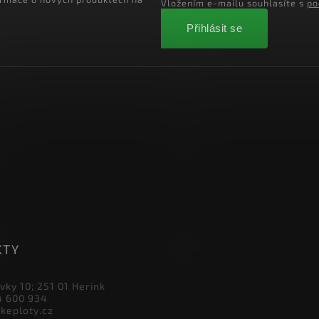
ormace o nových produktech na
Vložením e-mailu souhlasíte s
po
Přihlásit se
KTY
vky 10; 251 01 Herink