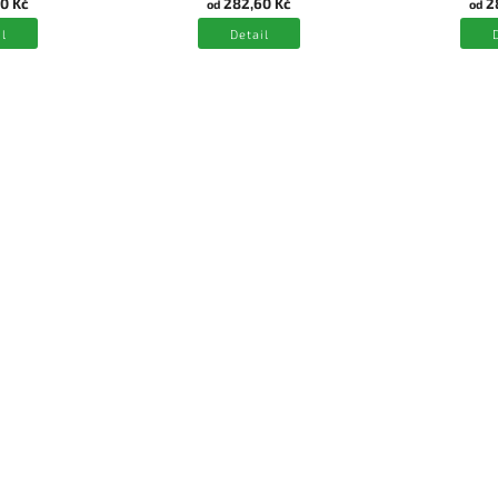
0 Kč
282,60 Kč
2
od
od
l
Detail