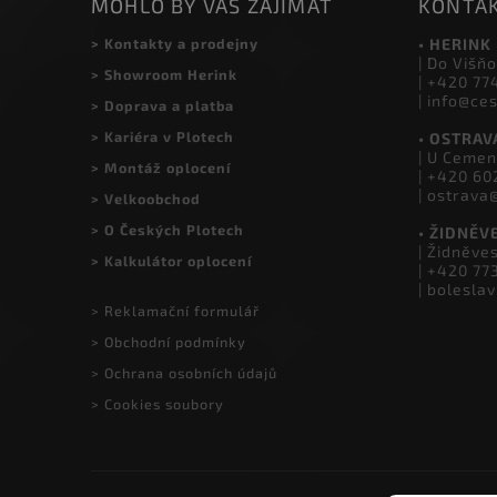
MOHLO BY VÁS ZAJÍMAT
KONTA
> Kontakty a prodejny
• HERINK
| Do Višňo
> Showroom Herink
| +420 77
| info@ce
> Doprava a platba
> Kariéra v Plotech
• OSTRAV
| U Cemen
> Montáž oplocení
| +420 60
| ostrava
> Velkoobchod
> O Českých Plotech
• ŽIDNĚV
| Židněve
> Kalkulátor oplocení
| +420 77
| bolesla
> Reklamační formulář
> Obchodní podmínky
> Ochrana osobních údajů
> Cookies soubory