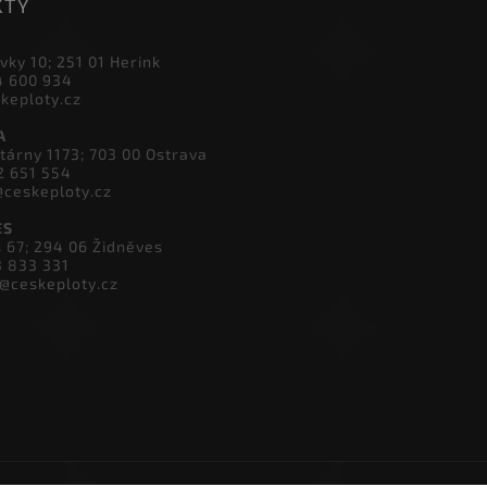
KTY
vky 10; 251 01 Herink
4 600 934
skeploty.cz
A
tárny 1173; 703 00 Ostrava
2 651 554
@ceskeploty.cz
ES
s 67; 294 06 Židněves
3 833 331
v@ceskeploty.cz