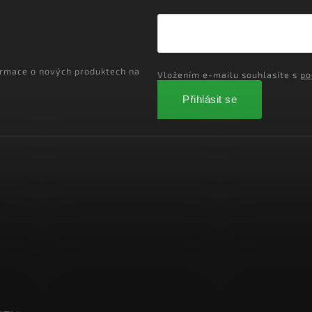
ormace o nových produktech na
Vložením e-mailu souhlasíte s
po
Přihlásit se