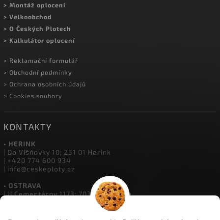
> Montáž oplocení
> Velkoobchod
> O Českých Plotech
> Kalkulátor oplocení
> Reklamační formulář
> Obchodní podmínky
> Ochrana osobních údajů
> Cookies soubory
KONTAKTY
• HERINK
| Do Višňovky 10; 251 01 Herink
| +420 774 600 934
| info@ceskeploty.cz
• OSTRAVA
| U Cementárny 1173; 703 00 Ostrava
| +420 602 651 554
| ostrava@ceskeploty.cz