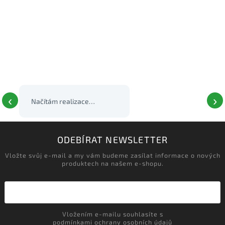
‹
›
Načítám realizace…
ODEBÍRAT NEWSLETTER
Vložte svůj e-mail a my vám budeme zasílat informace o nových
produktech na našem e-shopu.
Vložením e-mailu souhlasíte s
podmínkami ochrany osobních údajů