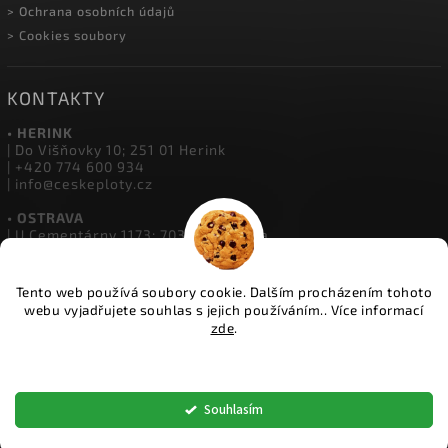
> Ochrana osobních údajů
> Cookies soubory
KONTAKTY
• HERINK
| Do Višňovky 10; 251 01 Herink
| +420 774 600 934
| info@ceskeploty.cz
• OSTRAVA
| U Cementárny 1173; 703 00 Ostrava
| +420 602 651 554
| ostrava@ceskeploty.cz
Tento web používá soubory cookie. Dalším procházením tohoto
• ŽIDNĚVES
webu vyjadřujete souhlas s jejich používáním.. Více informací
| Židněves 67; 294 06 Židněves
zde
.
| +420 773 833 331
| boleslav@ceskeploty.cz
Nastavení
Copyright 2026
ČESKÉ PLOTY
. Všechna práva vyhrazena.
Souhlasím
Upravit nastavení cookies