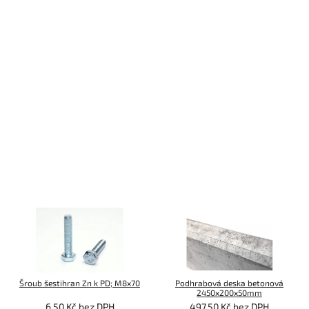
Šroub šestihran Zn k PD; M8x70
Podhrabová deska betonová
2450x200x50mm
6,50 Kč bez DPH
497,50 Kč bez DPH