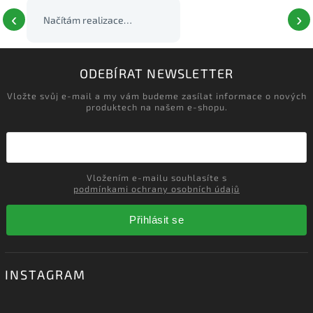
‹
›
Načítám realizace…
ODEBÍRAT NEWSLETTER
Vložte svůj e-mail a my vám budeme zasílat informace o nových
produktech na našem e-shopu.
Vložením e-mailu souhlasíte s
podmínkami ochrany osobních údajů
Přihlásit se
INSTAGRAM