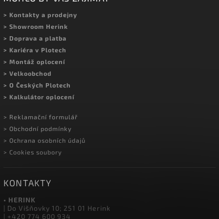
> Kontakty a prodejny
> Showroom Herink
> Doprava a platba
> Kariéra v Plotech
> Montáž oplocení
> Velkoobchod
> O Českých Plotech
> Kalkulátor oplocení
> Reklamační formulář
> Obchodní podmínky
> Ochrana osobních údajů
> Cookies soubory
KONTAKTY
• HERINK
| Do Višňovky 10; 251 01 Herink
| +420 774 600 934