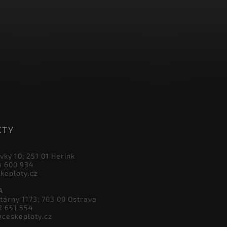
Přihlásit se
KTY
vky 10; 251 01 Herink
4 600 934
skeploty.cz