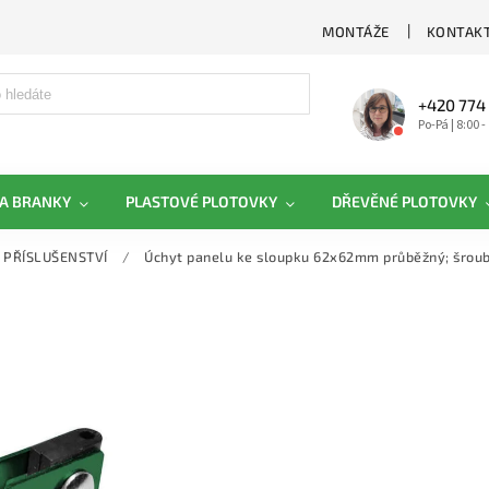
MONTÁŽE
KONTAKT
+420 774
Po-Pá | 8:00 -
A BRANKY
PLASTOVÉ PLOTOVKY
DŘEVĚNÉ PLOTOVKY
PŘÍSLUŠENSTVÍ
/
Úchyt panelu ke sloupku 62x62mm průběžný; šrou