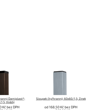
hranný Damiplast®;
Sloupek čtyřhranný; 60x60/1,5; Zinek
/1,5; Hnědý
0 Kč bez DPH
od 168,50 Kč bez DPH