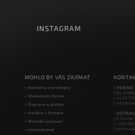
našem e-shopu.
INSTAGRAM
MOHLO BY VÁS ZAJÍMAT
KONTA
> Kontakty a prodejny
• HERINK
| Do Višňo
> Showroom Herink
| +420 77
| info@ce
> Doprava a platba