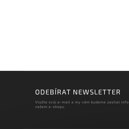
‹
Načítám realizace…
ODEBÍRAT NEWSLETTER
Vložte svůj e-mail a my vám budeme zasílat inf