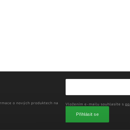
ormace o nových produktech na
Vložením e-mailu souhlasíte s
po