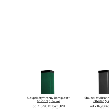
Sloupek čtyřhranný Damiplast®;
Sloupek čtyřhrann
60x60/1,5; Zelený
60x60/1,5; 
od 216,90 Kč bez DPH
od 216,90 K