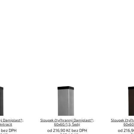
ý Damiplast®;
Sloupek čtyřhranný Damiplast®;
Sloupek čtyř
Antracit
60x60/1,5; Šedý
60x60
č bez DPH
od 216,90 Kč bez DPH
od 216,9