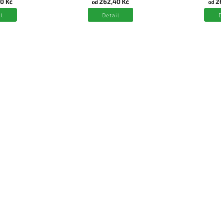
0 Kč
262,40 Kč
2
od
od
l
Detail