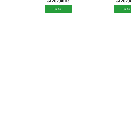
262,40 Kč
262,4
od
od
Detail
Detai