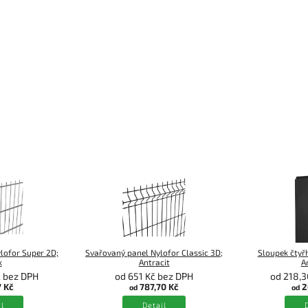
lofor Super 2D;
Svařovaný panel Nylofor Classic 3D;
Sloupek čtyř
k
Antracit
A
č bez DPH
od 651 Kč bez DPH
od 218,3
7 Kč
787,70 Kč
2
od
od
l
Detail