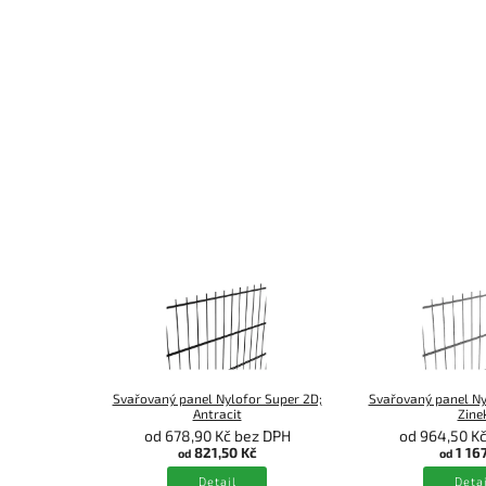
Svařovaný panel Nylofor Super 2D;
Svařovaný panel Ny
Antracit
Zine
od 678,90 Kč bez DPH
od 964,50 K
821,50 Kč
1 16
od
od
Detail
Detai