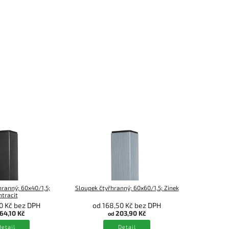
hranný; 60x40/1,5;
Sloupek čtyřhranný; 60x60/1,5; Zinek
Sloupek
ntracit
6
0 Kč bez DPH
od 168,50 Kč bez DPH
od 2
64,10 Kč
203,90 Kč
od
Detail
Detail