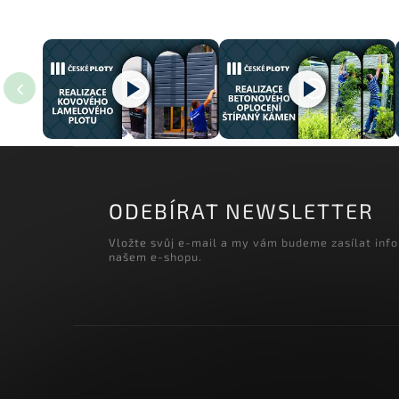
‹
ODEBÍRAT NEWSLETTER
Vložte svůj e-mail a my vám budeme zasílat inf
našem e-shopu.