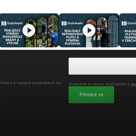
ormace o nových produktech na
Vložením e-mailu souhlasíte s
po
Přihlásit se