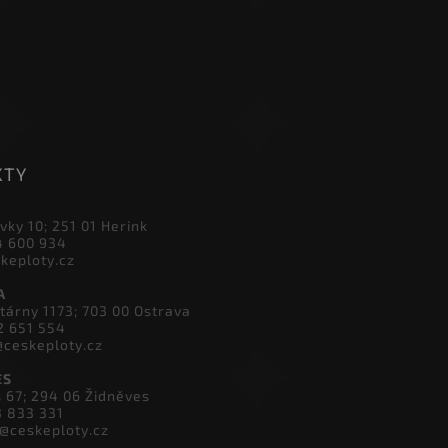
KTY
vky 10; 251 01 Herink
4 600 934
skeploty.cz
A
tárny 1173; 703 00 Ostrava
2 651 554
@ceskeploty.cz
ES
s 67; 294 06 Židněves
3 833 331
v@ceskeploty.cz