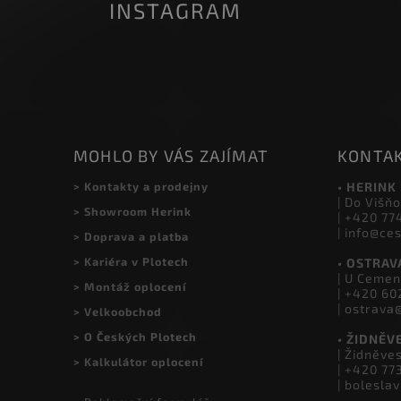
INSTAGRAM
MOHLO BY VÁS ZAJÍMAT
KONTA
> Kontakty a prodejny
• HERINK
| Do Višňo
> Showroom Herink
| +420 77
| info@ce
> Doprava a platba
> Kariéra v Plotech
• OSTRAV
| U Cemen
> Montáž oplocení
| +420 60
| ostrava
> Velkoobchod
> O Českých Plotech
• ŽIDNĚV
| Židněve
> Kalkulátor oplocení
| +420 77
| bolesla