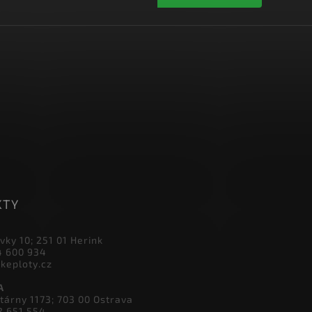
ormace o nových produktech na
Vložením e-mailu souhlasíte s
po
Přihlásit se
KTY
vky 10; 251 01 Herink
4 600 934