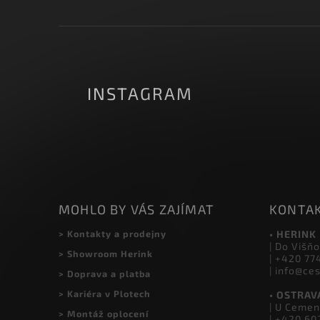
Vložte svůj e-mail a my vám budeme zasílat inf
našem e-shopu.
INSTAGRAM
MOHLO BY VÁS ZAJÍMAT
KONTA
> Kontakty a prodejny
• HERINK
| Do Višňo
> Showroom Herink
| +420 77