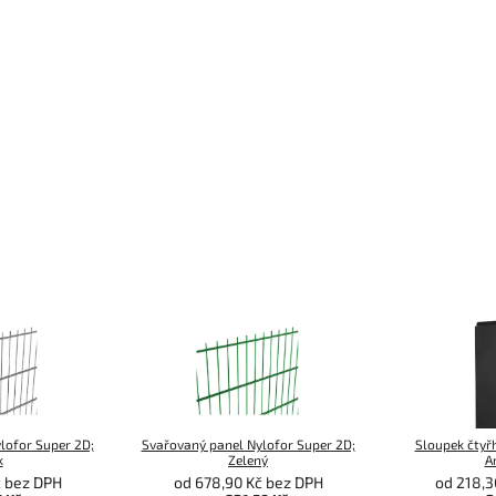
lofor Super 2D;
Svařovaný panel Nylofor Super 2D;
Sloupek čtyř
k
Zelený
A
č bez DPH
od 678,90 Kč bez DPH
od 218,3