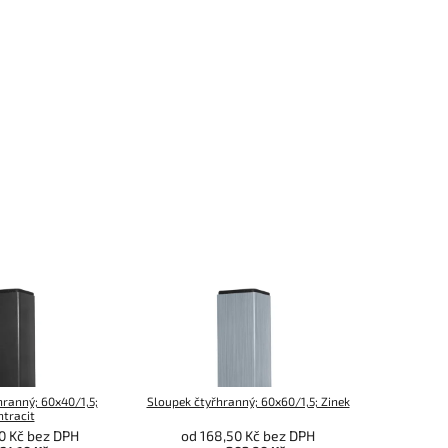
hranný; 60x40/1,5;
Sloupek čtyřhranný; 60x60/1,5; Zinek
Sloupek 
ntracit
0 Kč bez DPH
od 168,50 Kč bez DPH
od 2