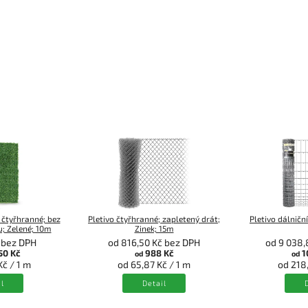
 čtyřhranné; bez
Pletivo čtyřhranné; zapletený drát;
Pletivo dálniční
; Zelené; 10m
Zinek; 15m
 bez DPH
od 816,50 Kč bez DPH
od 9 038,
50 Kč
988 Kč
1
od
od
Kč / 1 m
od 65,87 Kč / 1 m
od 218,
l
Detail