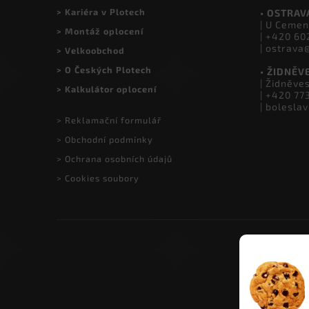
> Kontakty a prodejny
• HERINK
| Do Višňo
> Showroom Herink
| +420 77
| info@ce
> Doprava a platba
> Kariéra v Plotech
• OSTRAV
| U Cemen
> Montáž oplocení
| +420 60
| ostrava
> Velkoobchod
> O Českých Plotech
• ŽIDNĚV
| Židněve
> Kalkulátor oplocení
| +420 77
| bolesla
> Reklamační formulář
> Obchodní podmínky
> Ochrana osobních údajů
> Cookies soubory