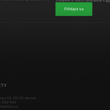
ormace o nových produktech na
Vložením e-mailu souhlasíte s
po
Přihlásit se
KTY