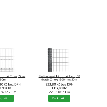
 uzlové Titan; Zinek;
Pletivo lesnické uzlové Light; 10
50m
drátů; Zinek; 1200mm; 50m
80 Kč bez DPH
923,80 Kč bez DPH
0 937 Kč
1 117,80 Kč
74 Kč / 1 m
22,36 Kč / 1 m
Detail
Do košíku