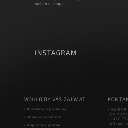
ODEBÍRAT NEWSLETTER
Vložte svůj e-mail a my vám budeme zasílat inf
našem e-shopu.
INSTAGRAM
MOHLO BY VÁS ZAJÍMAT
KONTA