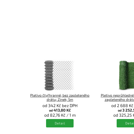
Pletivo čtyřhranné; bez zapleteného
Pletivo neprůhledné
drátu; Zinek; 5m
zapleteného drátu
od 342 Kč bez DPH
od 2 688 Kč
413,80 Kč
3 252,
od
od
od 82,76 Kč / 1 m
od 325,25 
Detail
Detai