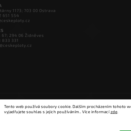
vky 10; 251 01 Herink
4 600 934
skeploty.cz
A
tárny 1173; 703 00 Ostrava
2 651 554
@ceskeploty.cz
ES
s 67; 294 06 Židněves
3 833 331
v@ceskeploty.cz
Tento web používá soubory cookie. Dalším procházením tohoto 
vyjadřujete souhlas s jejich používáním.. Více informací
zde
.
Nastavení
Copyright 2026
ČESKÉ PLOTY
. Všechna práva vyhrazena.