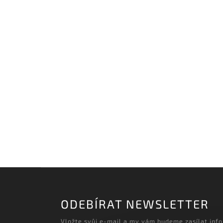
‹
Načítám realizace…