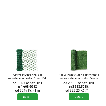
Pletivo čtyřhranné; bez
Pletivo neprůhledné čtyřhranné;
zapleteného drátu; Zinek+PVC
bez zapleteného drátu; Zelené;
zelené; 25m
10m
od 1 160 Kč bez DPH
od 2 688 Kč bez DPH
1 403,60 Kč
3 252,50 Kč
od
od
od 56,14 Kč / 1 m
od 325,25 Kč / 1 m
Detail
Detail