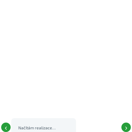
‹
›
Načítám realizace…