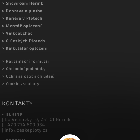
> Showroom Herink
> Doprava a platba
> Kariéra v Plotech
> Montáž oplocení
> Velkoobchod
> O Českých Plotech
> Kalkulátor oplocení
> Reklamační formulář
> Obchodní podmínky
> Ochrana osobních údajů
> Cookies soubory
KONTAKTY
• HERINK
| Do Višňovky 10; 251 01 Herink
| +420 774 600 934
| info@ceskeploty.cz