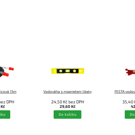
icová 15m
Vodováha s magnetem libely
FESTA vodov
bez DPH
24,50 Kč bez DPH
35,40 
 Kč
29,60 Kč
42
íku
Do košíku
Do