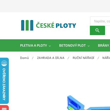
PLETIVA A PLOTY
BETONOVÝ PLOT
BRÁNY 
Domů
/
ZAHRADA A DÍLNA
/
RUČNÍ NÁŘADÍ
/
NÁŘA