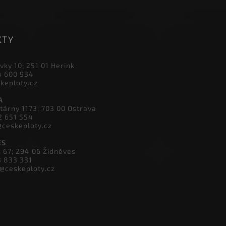
KTY
vky 10; 251 01 Herink
4 600 934
skeploty.cz
A
tárny 1173; 703 00 Ostrava
2 651 554
@ceskeploty.cz
ES
s 67; 294 06 Židněves
3 833 331
v@ceskeploty.cz