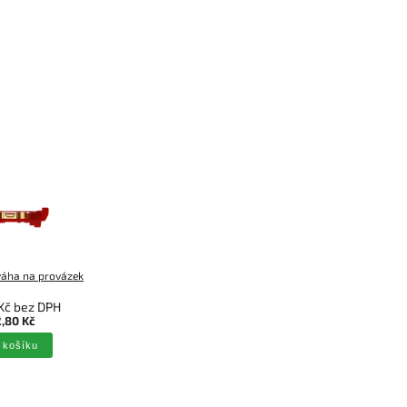
áha na provázek
Kč bez DPH
,80 Kč
 košíku