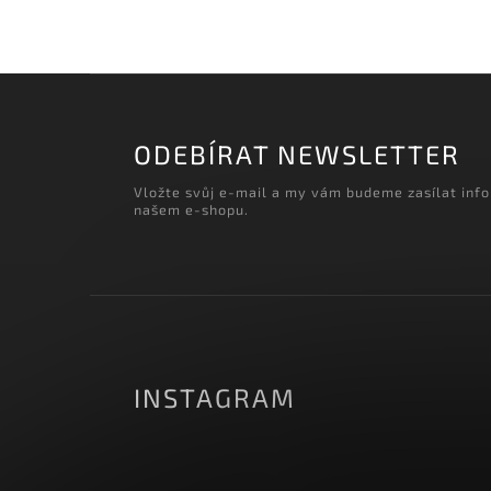
‹
Načítám realizace…
ODEBÍRAT NEWSLETTER
Vložte svůj e-mail a my vám budeme zasílat inf
našem e-shopu.
INSTAGRAM