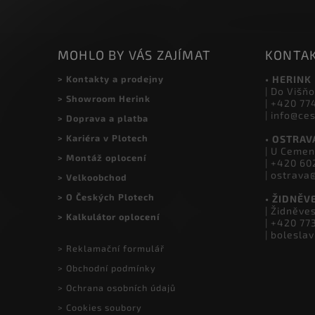
MOHLO BY VÁS ZAJÍMAT
KONTA
> Kontakty a prodejny
• HERINK
| Do Višňo
> Showroom Herink
| +420 77
| info@ce
> Doprava a platba
> Kariéra v Plotech
• OSTRAV
| U Cemen
> Montáž oplocení
| +420 60
| ostrava
> Velkoobchod
> O Českých Plotech
• ŽIDNĚV
| Židněve
> Kalkulátor oplocení
| +420 77
| bolesla
> Reklamační formulář