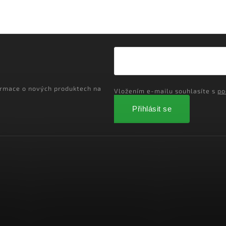
ormace o nových produktech na
Vložením e-mailu souhlasíte s
po
Přihlásit se