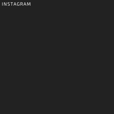
podmínkami ochrany osobních údajů
Přihlásit se
INSTAGRAM