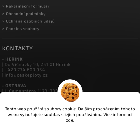
> Reklamační formulář
> Obchodní podmínky
> Ochrana osobních údajů
> Cookies soubory
KONTAKTY
• HERINK
| Do Višňovky 10; 251 01 Herink
| +420 774 600 934
| info@ceskeploty.cz
• OSTRAVA
| U Cementárny 1173; 703 00 Ostrava
| +420 602 651 554
| ostrava@ceskeploty.cz
Tento web používá soubory cookie. Dalším procházením tohoto
• ŽIDNĚVES
webu vyjadřujete souhlas s jejich používáním.. Více informací
| Židněves 67; 294 06 Židněves
zde
.
| +420 773 833 331
| boleslav@ceskeploty.cz
Nastavení