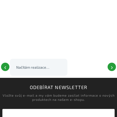
‹
›
Načítám realizace…
ODEBÍRAT NEWSLETTER
Vložte svůj e-mail a my vám budeme zasílat informace o nových
produktech na našem e-shopu.