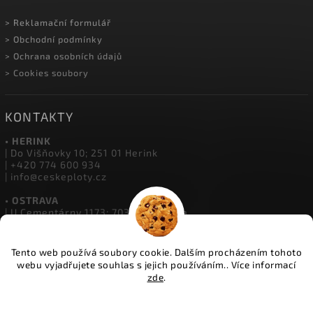
> Reklamační formulář
> Obchodní podmínky
> Ochrana osobních údajů
> Cookies soubory
KONTAKTY
• HERINK
| Do Višňovky 10; 251 01 Herink
| +420 774 600 934
| info@ceskeploty.cz
• OSTRAVA
| U Cementárny 1173; 703 00 Ostrava
| +420 602 651 554
| ostrava@ceskeploty.cz
Tento web používá soubory cookie. Dalším procházením tohoto
• ŽIDNĚVES
webu vyjadřujete souhlas s jejich používáním.. Více informací
| Židněves 67; 294 06 Židněves
zde
.
| +420 773 833 331
| boleslav@ceskeploty.cz
Nastavení