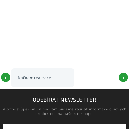
‹
›
Načítám realizace…
ODEBÍRAT NEWSLETTER
Vložte svůj e-mail a my vám budeme zasílat informace o nových
produktech na našem e-shopu.