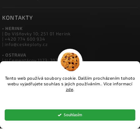
KONTAKTY
• HERINK
| Do Višňovky 10; 251 01 Herink
| +420 774 600 934
| info@ceskeploty.cz
• OSTRAVA
| U Cementárny 1173; 703 00 Ostrava
| +420 602 651 554
| ostrava@ceskeploty.cz
Tento web používá soubory cookie. Dalším procházením tohoto
• ŽIDNĚVES
webu vyjadřujete souhlas s jejich používáním.. Více informací
| Židněves 67; 294 06 Židněves
zde
.
| +420 773 833 331
| boleslav@ceskeploty.cz
Nastavení
Copyright 2026
ČESKÉ PLOTY
. Všechna práva vyhrazena.
Souhlasím
Upravit nastavení cookies
Vytvořil
Shoptet
| Design
Shoptak.cz.