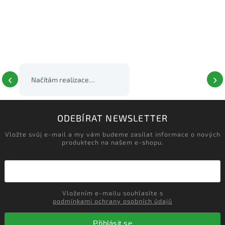
‹
›
Načítám realizace…
ODEBÍRAT NEWSLETTER
Vložte svůj e-mail a my vám budeme zasílat informace o nových
produktech na našem e-shopu.
Vložením e-mailu souhlasíte s
podmínkami ochrany osobních údajů
Přihlásit se