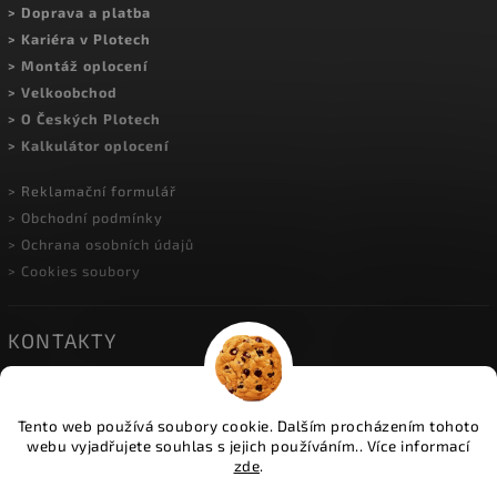
> Doprava a platba
> Kariéra v Plotech
> Montáž oplocení
> Velkoobchod
> O Českých Plotech
> Kalkulátor oplocení
> Reklamační formulář
> Obchodní podmínky
> Ochrana osobních údajů
> Cookies soubory
KONTAKTY
• HERINK
| Do Višňovky 10; 251 01 Herink
| +420 774 600 934
Tento web používá soubory cookie. Dalším procházením tohoto
| info@ceskeploty.cz
webu vyjadřujete souhlas s jejich používáním.. Více informací
zde
.
• OSTRAVA
| U Cementárny 1173; 703 00 Ostrava