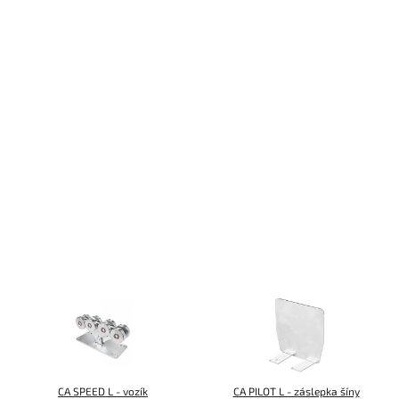
CA SPEED L - vozík
CA PILOT L - záslepka šíny