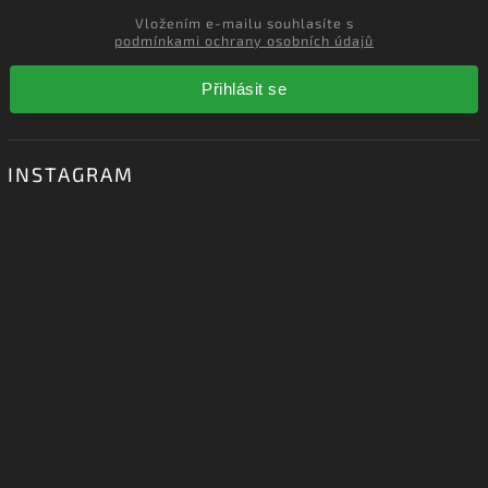
Vložte svůj e-mail a my vám budeme zasílat informace o nových
produktech na našem e-shopu.
Vložením e-mailu souhlasíte s
podmínkami ochrany osobních údajů
Přihlásit se
INSTAGRAM