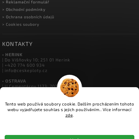
> Montáž oplocení
> Velkoobchod
> O Českých Plotech
> Kalkulátor oplocení
> Reklamační formulář
> Obchodní podmínky
> Ochrana osobních údajů
> Cookies soubory
KONTAKTY
• HERINK
| Do Višňovky 10; 251 01 Herink
| +420 774 600 934
Tento web používá soubory cookie. Dalším procházením tohoto
| info@ceskeploty.cz
webu vyjadřujete souhlas s jejich používáním.. Více informací
zde
.
• OSTRAVA
| U Cementárny 1173; 703 00 Ostrava
Nastavení
| +420 602 651 554
| ostrava@ceskeploty.cz