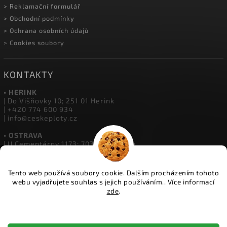
> Montáž oplocení
> Velkoobchod
> O Českých Plotech
> Kalkulátor oplocení
> Reklamační formulář
> Obchodní podmínky
> Ochrana osobních údajů
> Cookies soubory
KONTAKTY
• HERINK
| Do Višňovky 10; 251 01 Herink
| +420 774 600 934
Tento web používá soubory cookie. Dalším procházením tohoto
| info@ceskeploty.cz
webu vyjadřujete souhlas s jejich používáním.. Více informací
zde
.
• OSTRAVA
| U Cementárny 1173; 703 00 Ostrava
Nastavení
| +420 602 651 554
| ostrava@ceskeploty.cz