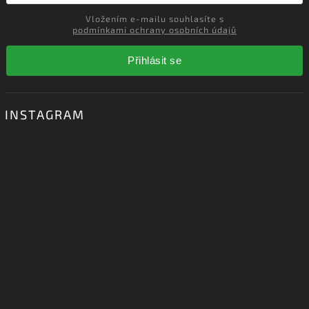
Vložte svůj e-mail a my vám budeme zasílat informace o nových
produktech na našem e-shopu.
Vložením e-mailu souhlasíte s
podmínkami ochrany osobních údajů
Přihlásit se
INSTAGRAM