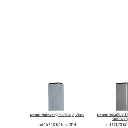
Nosník zinkovaný; 50x30x1,8; Zinek
Nosník DAMIPLAST®
50x30x1,8
od 143,10 Kč bez DPH
od 171,70 K