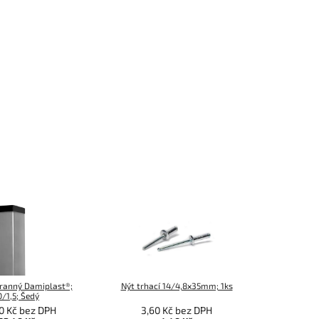
hranný Damiplast®;
Nýt trhací 14/4,8x35mm; 1ks
Úchyt ploto
/1,5; Šedý
0 Kč bez DPH
3,60 Kč bez DPH
2