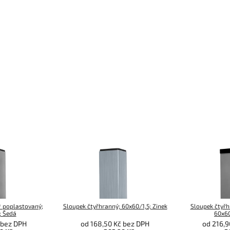
 poplastovaný;
Sloupek čtyřhranný; 60x60/1,5; Zinek
Sloupek čtyř
; Šedá
60x60
č bez DPH
od 168,50 Kč bez DPH
od 216,9