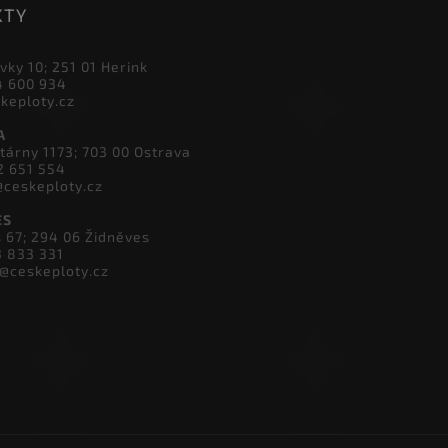
KTY
vky 10; 251 01 Herink
4 600 934
skeploty.cz
A
tárny 1173; 703 00 Ostrava
2 651 554
@ceskeploty.cz
ES
s 67; 294 06 Židněves
3 833 331
v@ceskeploty.cz