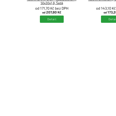
50x30x1,8; Šedá
od 171,70 Kč bez DPH
od 143,10 K
207,80 Kč
173,2
od
od
Detail
Detai