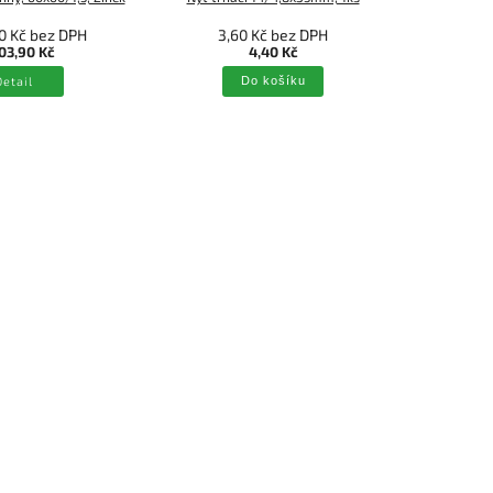
0 Kč bez DPH
3,60 Kč bez DPH
2
03,90 Kč
4,40 Kč
Detail
Do košíku