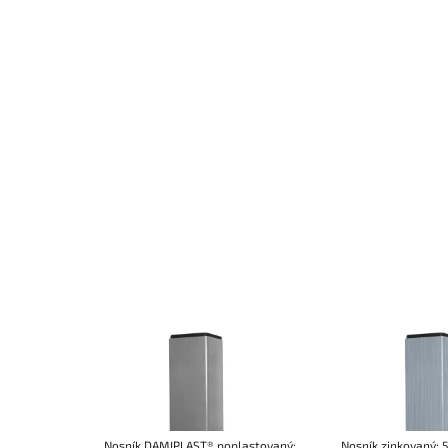
Nosník DAMIPLAST® poplastovaný;
Nosník zinkovaný; 5