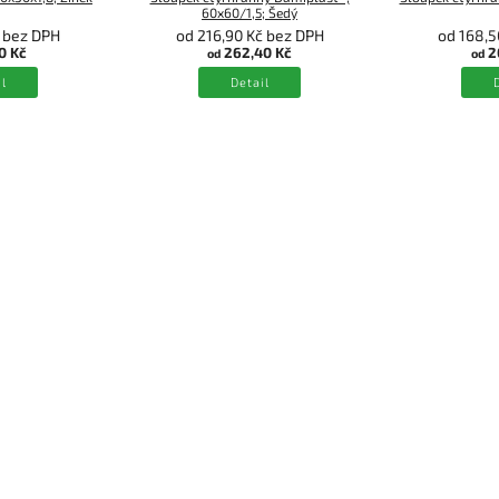
60x60/1,5; Šedý
č bez DPH
od 216,90 Kč bez DPH
od 168,5
0 Kč
262,40 Kč
2
od
od
l
Detail