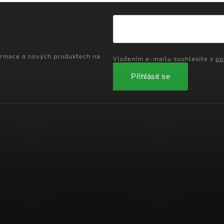
ormace o nových produktech na
Vložením e-mailu souhlasíte s
po
Přihlásit se