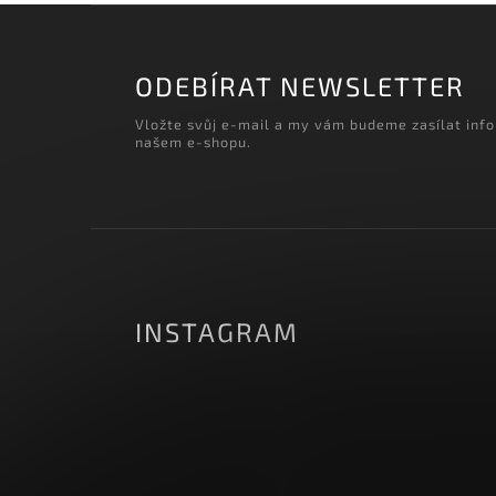
‹
Načítám realizace…
ODEBÍRAT NEWSLETTER
Vložte svůj e-mail a my vám budeme zasílat inf
našem e-shopu.
INSTAGRAM