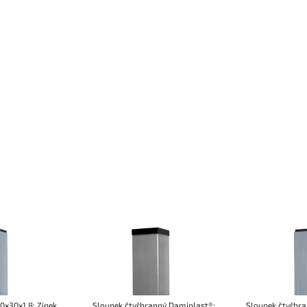
0x30x1,8; Zinek
Sloupek čtyřhranný Damiplast®;
Sloupek čtyřhra