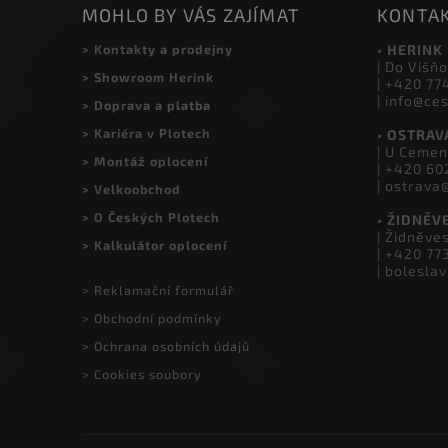
MOHLO BY VÁS ZAJÍMAT
KONTA
> Kontakty a prodejny
• HERINK
| Do Višňo
> Showroom Herink
| +420 77
| info@ce
> Doprava a platba
> Kariéra v Plotech
• OSTRAV
| U Cemen
> Montáž oplocení
| +420 60
| ostrava
> Velkoobchod
> O Českých Plotech
• ŽIDNĚV
| Židněve
> Kalkulátor oplocení
| +420 77
| bolesla
> Reklamační formulář
> Obchodní podmínky
> Ochrana osobních údajů