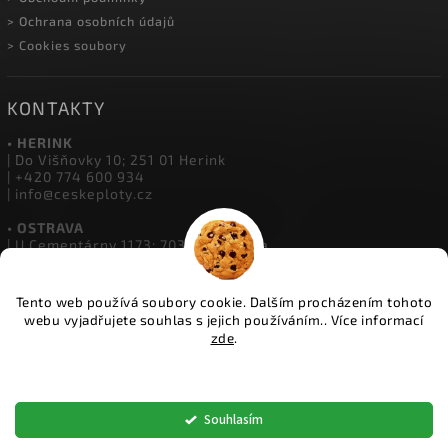
> Ochrana osobních údajů
> Cookies soubory
KONTAKTY
• HERINK
| Do Višňovky 10; 251 01 Herink
| +420 774 600 934
| info@ceskeploty.cz
• OSTRAVA
| U Cementárny 1173; 703 00 Ostrava
| +420 602 651 554
| ostrava@ceskeploty.cz
Tento web používá soubory cookie. Dalším procházením tohoto
• ŽIDNĚVES
webu vyjadřujete souhlas s jejich používáním.. Více informací
| Židněves 67; 294 06 Židněves
zde
.
| +420 773 833 331
| boleslav@ceskeploty.cz
Nastavení
Copyright 2026
ČESKÉ PLOTY
. Všechna práva vyhrazena.
Souhlasím
Upravit nastavení cookies