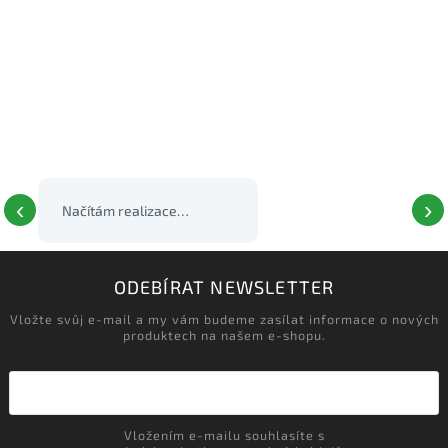
‹
›
Načítám realizace…
ODEBÍRAT NEWSLETTER
Vložte svůj e-mail a my vám budeme zasílat informace o nových
produktech na našem e-shopu.
Vložením e-mailu souhlasíte s