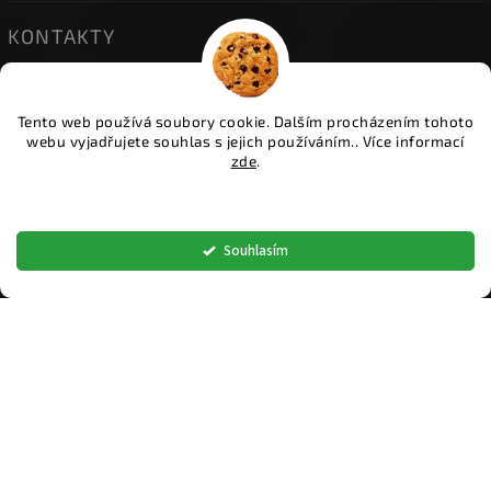
KONTAKTY
• HERINK
| Do Višňovky 10; 251 01 Herink
| +420 774 600 934
Tento web používá soubory cookie. Dalším procházením tohoto
| info@ceskeploty.cz
webu vyjadřujete souhlas s jejich používáním.. Více informací
zde
.
• OSTRAVA
| U Cementárny 1173; 703 00 Ostrava
Nastavení
| +420 602 651 554
| ostrava@ceskeploty.cz
Souhlasím
• ŽIDNĚVES
| Židněves 67; 294 06 Židněves
| +420 773 833 331
| boleslav@ceskeploty.cz
Copyright 2026
ČESKÉ PLOTY
. Všechna práva vyhrazena.
Upravit nastavení cookies
Vytvořil
Shoptet
| Design
Shoptak.cz.