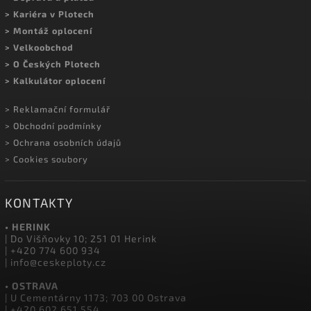
> Kontakty a prodejny
> Showroom Herink
> Doprava a platba
> Kariéra v Plotech
> Montáž oplocení
> Velkoobchod
> O Českých Plotech
> Kalkulátor oplocení
> Reklamační formulář
> Obchodní podmínky
> Ochrana osobních údajů
> Cookies soubory
KONTAKTY
• HERINK
| Do Višňovky 10; 251 01 Herink
| +420 774 600 934