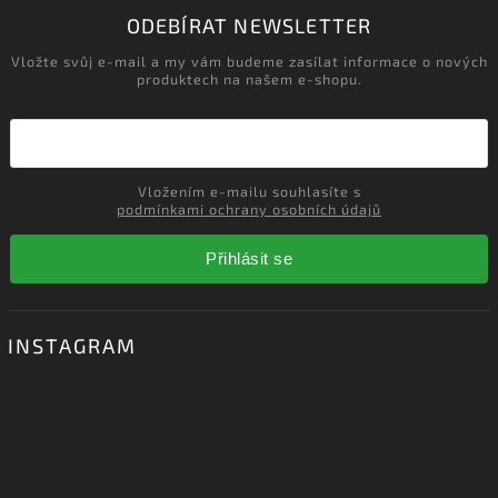
‹
›
Načítám realizace…
ODEBÍRAT NEWSLETTER
Vložte svůj e-mail a my vám budeme zasílat informace o nových
produktech na našem e-shopu.
Vložením e-mailu souhlasíte s
podmínkami ochrany osobních údajů
Přihlásit se
INSTAGRAM