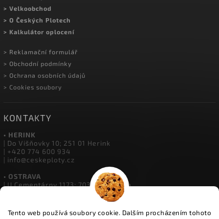
> Kontakty a prodejny
> Showroom Herink
> Doprava a platba
> Kariéra v Plotech
> Montáž oplocení
> Velkoobchod
> O Českých Plotech
> Kalkulátor oplocení
> Reklamační formulář
> Obchodní podmínky
> Ochrana osobních údajů
> Cookies soubory
KONTAKTY
• HERINK
| Do Višňovky 10; 251 01 Herink
| +420 774 600 934
Tento web používá soubory cookie. Dalším procházením tohoto
| info@ceskeploty.cz