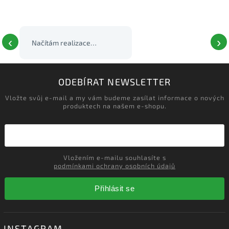
‹
›
Načítám realizace…
ODEBÍRAT NEWSLETTER
Vložte svůj e-mail a my vám budeme zasílat informace o nových
produktech na našem e-shopu.
Vložením e-mailu souhlasíte s
podmínkami ochrany osobních údajů
Přihlásit se
INSTAGRAM